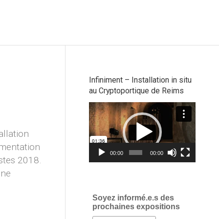
Infiniment – Installation in situ
au Cryptoportique de Reims
Lecteur
vidéo
allation
imentation
00:00
00:00
istes 2018.
Une
Soyez informé.e.s des
prochaines expositions