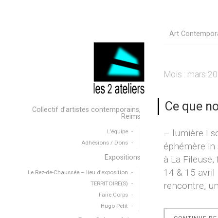
Art Contempor
Mois :
mars 2
Ce que no
Collectif d’artistes contemporains,
Reims
– lumière Ι s
L’équipe
Adhésions / Dons
éphémère in s
Expositions
à La Fileuse, 
14 & 15 avril 
Le Rez-de-Chaussée – lieu d’exposition
TERRITOIRE(S)
rencontre, u
Faire Corps
Hugo Petit